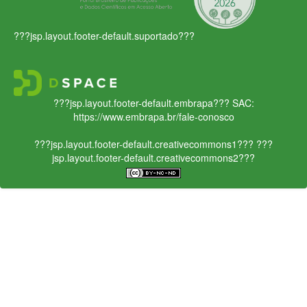
???jsp.layout.footer-default.suportado???
???jsp.layout.footer-default.embrapa???
SAC:
https://www.embrapa.br/fale-conosco
???jsp.layout.footer-default.creativecommons1???
???
jsp.layout.footer-default.creativecommons2???