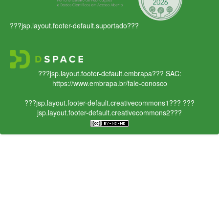
???jsp.layout.footer-default.suportado???
???jsp.layout.footer-default.embrapa???
SAC:
https://www.embrapa.br/fale-conosco
???jsp.layout.footer-default.creativecommons1???
???
jsp.layout.footer-default.creativecommons2???