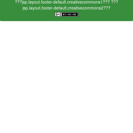
???jsp.layout.footer-default.creativecommons1???
???
jsp.layout.footer-default.creativecommons2???