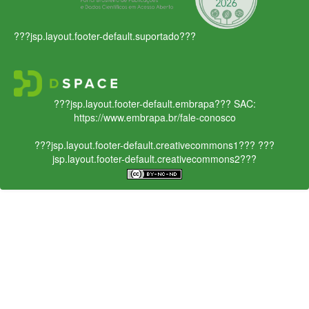
???jsp.layout.footer-default.suportado???
???jsp.layout.footer-default.embrapa???
SAC:
https://www.embrapa.br/fale-conosco
???jsp.layout.footer-default.creativecommons1???
???
jsp.layout.footer-default.creativecommons2???