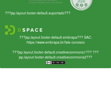
???jsp.layout.footer-default.suportado???
???jsp.layout.footer-default.embrapa???
SAC:
https://www.embrapa.br/fale-conosco
???jsp.layout.footer-default.creativecommons1???
???
jsp.layout.footer-default.creativecommons2???