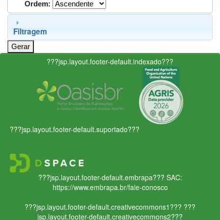
Ordem:
Filtragem
???jsp.layout.footer-default.indexado???
???jsp.layout.footer-default.suportado???
???jsp.layout.footer-default.embrapa???
SAC:
https://www.embrapa.br/fale-conosco
???jsp.layout.footer-default.creativecommons1???
???
jsp.layout.footer-default.creativecommons2???