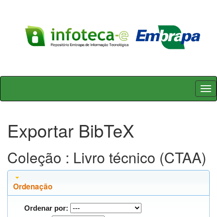
Skip
navigation
Exportar BibTeX
Coleção : Livro técnico (CTAA)
Ordenação
Ordenar por: