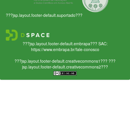
???jsp.layout.footer-default.suportado???
???jsp.layout.footer-default.embrapa???
SAC:
https://www.embrapa.br/fale-conosco
???jsp.layout.footer-default.creativecommons1???
???
jsp.layout.footer-default.creativecommons2???