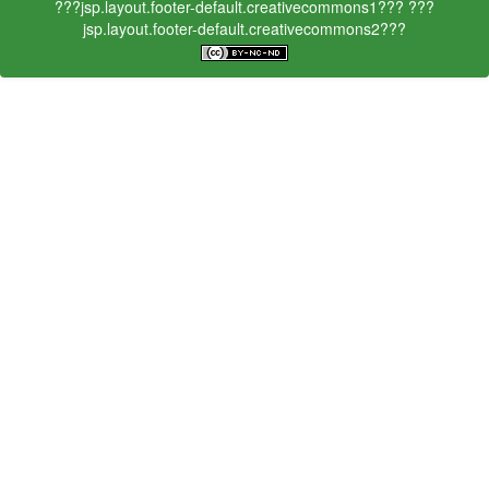
???jsp.layout.footer-default.creativecommons1???
???
jsp.layout.footer-default.creativecommons2???