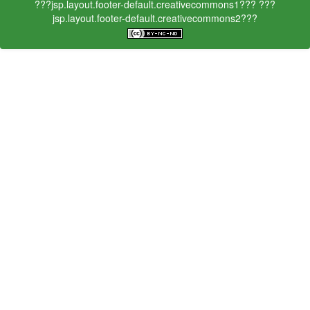
???jsp.layout.footer-default.creativecommons1???
???
jsp.layout.footer-default.creativecommons2???