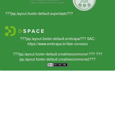
???jsp.layout.footer-default.suportado???
???jsp.layout.footer-default.embrapa???
SAC:
https://www.embrapa.br/fale-conosco
???jsp.layout.footer-default.creativecommons1???
???
jsp.layout.footer-default.creativecommons2???