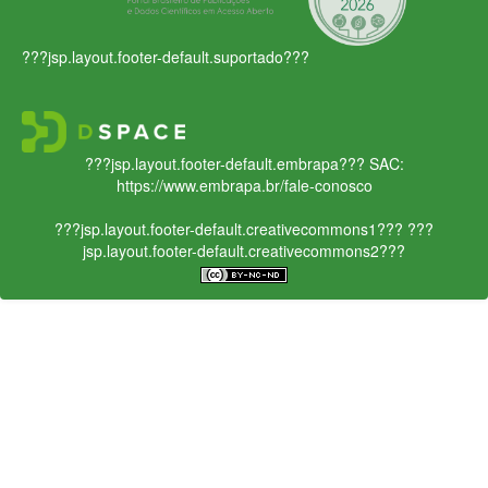
???jsp.layout.footer-default.suportado???
???jsp.layout.footer-default.embrapa???
SAC:
https://www.embrapa.br/fale-conosco
???jsp.layout.footer-default.creativecommons1???
???
jsp.layout.footer-default.creativecommons2???