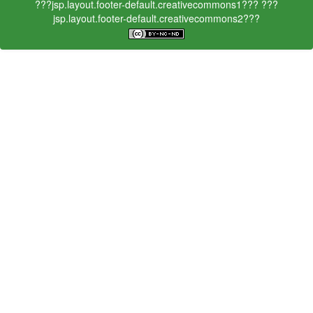
???jsp.layout.footer-default.creativecommons1???
???
jsp.layout.footer-default.creativecommons2???