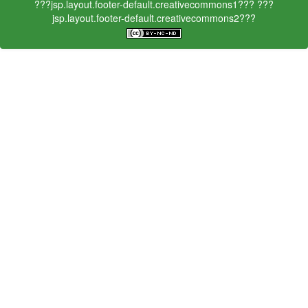
???jsp.layout.footer-default.creativecommons1???
???
jsp.layout.footer-default.creativecommons2???