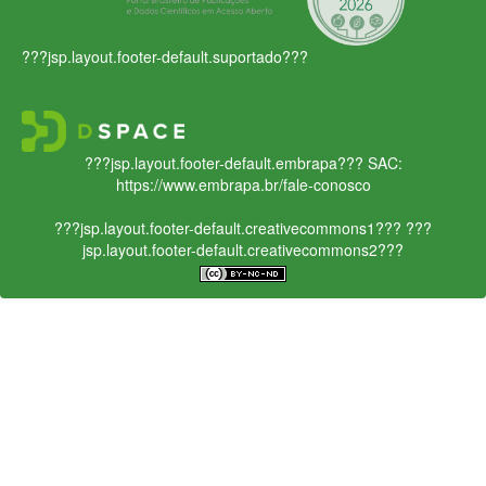
???jsp.layout.footer-default.suportado???
???jsp.layout.footer-default.embrapa???
SAC:
https://www.embrapa.br/fale-conosco
???jsp.layout.footer-default.creativecommons1???
???
jsp.layout.footer-default.creativecommons2???