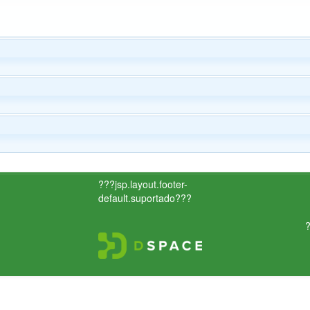
???jsp.layout.footer-
default.suportado???
?