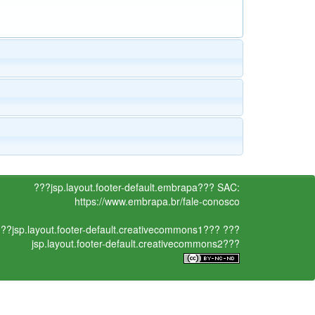
???jsp.layout.footer-default.embrapa???
SAC:
https://www.embrapa.br/fale-conosco
??jsp.layout.footer-default.creativecommons1???
???
jsp.layout.footer-default.creativecommons2???