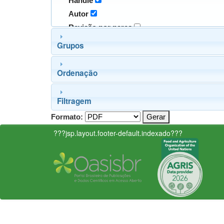
Handle
Autor
Revisão por pares
Grupos
Ordenação
Filtragem
Formato:
???jsp.layout.footer-default.indexado???