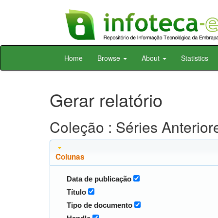
Skip
Home
Browse
About
Statistics
navigation
Gerar relatório
Coleção : Séries Anteri
Colunas
Data de publicação
Título
Tipo de documento