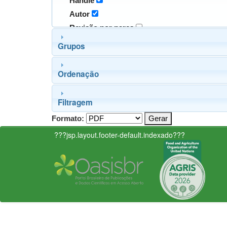
Handle
Autor
Revisão por pares
Grupos
Ordenação
Filtragem
Formato:
???jsp.layout.footer-default.indexado???