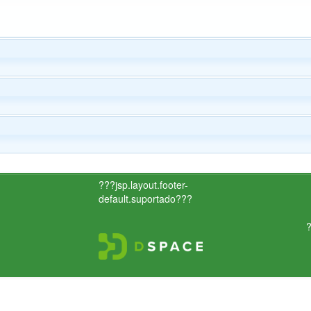
???jsp.layout.footer-
default.suportado???
?