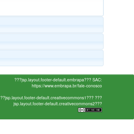
???jsp.layout.footer-default.embrapa???
SAC:
https://www.embrapa.br/fale-conosco
??jsp.layout.footer-default.creativecommons1???
???
jsp.layout.footer-default.creativecommons2???