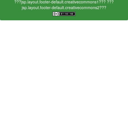
???jsp.layout.footer-default.creativecommons1???
???
jsp.layout.footer-default.creativecommons2???