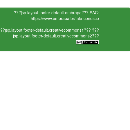
???jsp.layout.footer-default.embrapa???
SAC:
https://www.embrapa.br/fale-conosco
??jsp.layout.footer-default.creativecommons1???
???
jsp.layout.footer-default.creativecommons2???