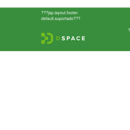
???jsp.layout.footer-
default.suportado???
?