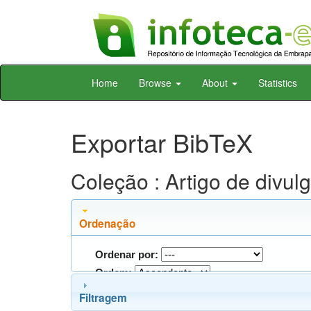
Skip
Home
Browse
About
Statistics
navigation
Exportar BibTeX
Coleção : Artigo de divu
Ordenação
Ordenar por:
Ordem:
Filtragem