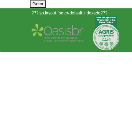
???jsp.layout.footer-default.indexado???