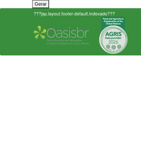
???jsp.layout.footer-default.indexado???