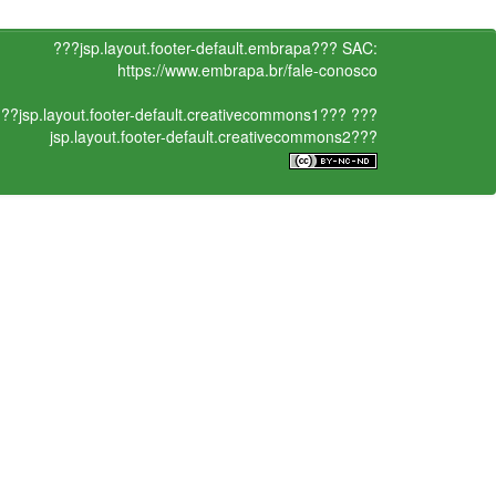
???jsp.layout.footer-default.embrapa???
SAC:
https://www.embrapa.br/fale-conosco
??jsp.layout.footer-default.creativecommons1???
???
jsp.layout.footer-default.creativecommons2???