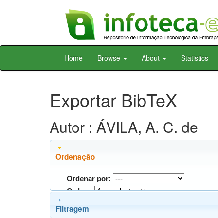
Skip
Home
Browse
About
Statistics
navigation
Exportar BibTeX
Autor : ÁVILA, A. C. de
Ordenação
Ordenar por:
Ordem:
Filtragem