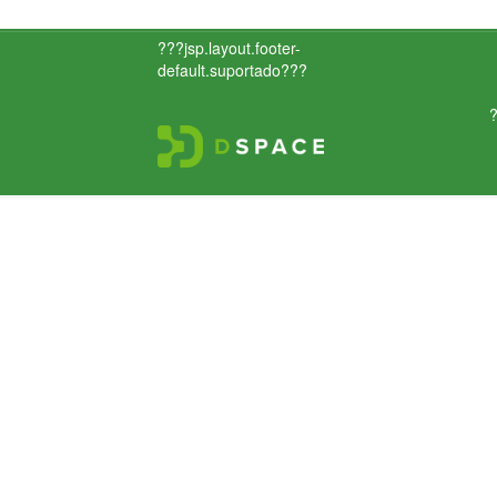
???jsp.layout.footer-
default.suportado???
?