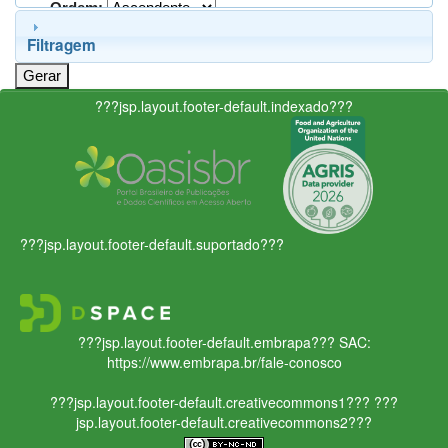
Ordem:
Filtragem
???jsp.layout.footer-default.indexado???
???jsp.layout.footer-default.suportado???
???jsp.layout.footer-default.embrapa???
SAC:
https://www.embrapa.br/fale-conosco
???jsp.layout.footer-default.creativecommons1???
???
jsp.layout.footer-default.creativecommons2???