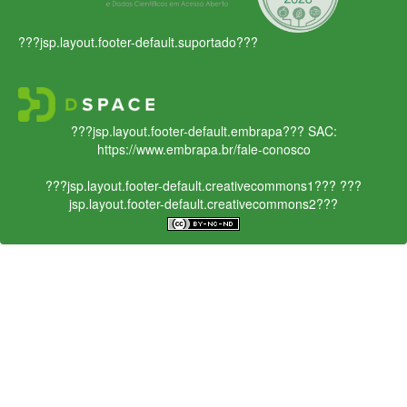
???jsp.layout.footer-default.suportado???
???jsp.layout.footer-default.embrapa???
SAC:
https://www.embrapa.br/fale-conosco
???jsp.layout.footer-default.creativecommons1???
???
jsp.layout.footer-default.creativecommons2???