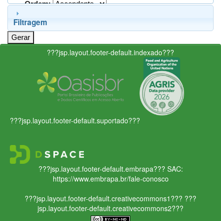
Ordem:
Filtragem
???jsp.layout.footer-default.indexado???
???jsp.layout.footer-default.suportado???
???jsp.layout.footer-default.embrapa???
SAC:
https://www.embrapa.br/fale-conosco
???jsp.layout.footer-default.creativecommons1???
???
jsp.layout.footer-default.creativecommons2???