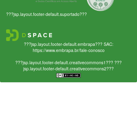
???jsp.layout.footer-default.suportado???
???jsp.layout.footer-default.embrapa???
SAC:
https://www.embrapa.br/fale-conosco
???jsp.layout.footer-default.creativecommons1???
???
jsp.layout.footer-default.creativecommons2???