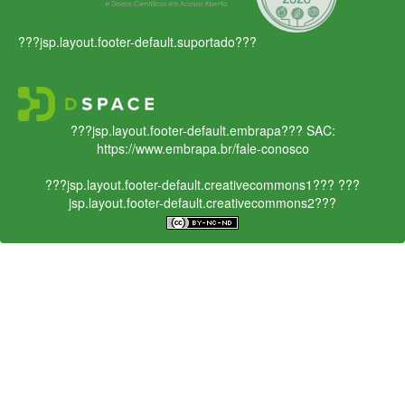
???jsp.layout.footer-default.suportado???
???jsp.layout.footer-default.embrapa???
SAC:
https://www.embrapa.br/fale-conosco
???jsp.layout.footer-default.creativecommons1???
???
jsp.layout.footer-default.creativecommons2???