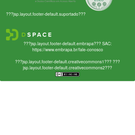
???jsp.layout.footer-default.suportado???
???jsp.layout.footer-default.embrapa???
SAC:
https://www.embrapa.br/fale-conosco
???jsp.layout.footer-default.creativecommons1???
???
jsp.layout.footer-default.creativecommons2???