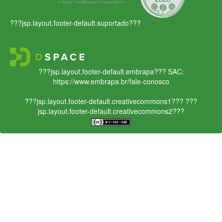
???jsp.layout.footer-default.suportado???
???jsp.layout.footer-default.embrapa???
SAC:
https://www.embrapa.br/fale-conosco
???jsp.layout.footer-default.creativecommons1???
???
jsp.layout.footer-default.creativecommons2???