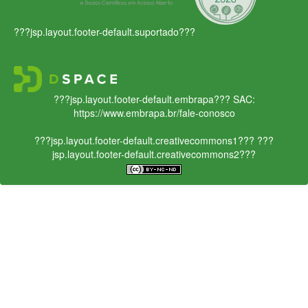
???jsp.layout.footer-default.suportado???
???jsp.layout.footer-default.embrapa???
SAC:
https://www.embrapa.br/fale-conosco
???jsp.layout.footer-default.creativecommons1???
???
jsp.layout.footer-default.creativecommons2???