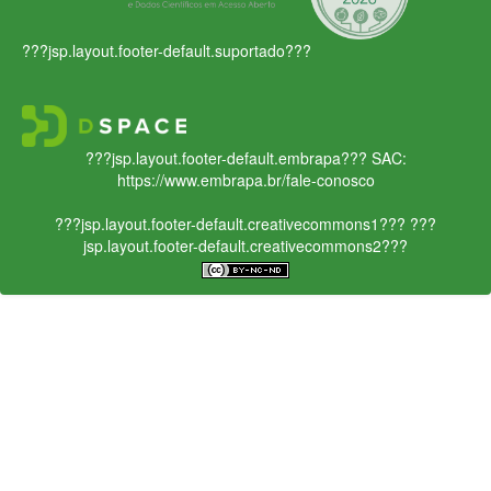
???jsp.layout.footer-default.suportado???
???jsp.layout.footer-default.embrapa???
SAC:
https://www.embrapa.br/fale-conosco
???jsp.layout.footer-default.creativecommons1???
???
jsp.layout.footer-default.creativecommons2???