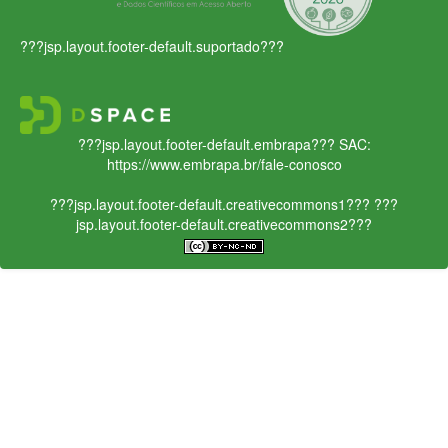
???jsp.layout.footer-default.suportado???
???jsp.layout.footer-default.embrapa???
SAC:
https://www.embrapa.br/fale-conosco
???jsp.layout.footer-default.creativecommons1???
???
jsp.layout.footer-default.creativecommons2???