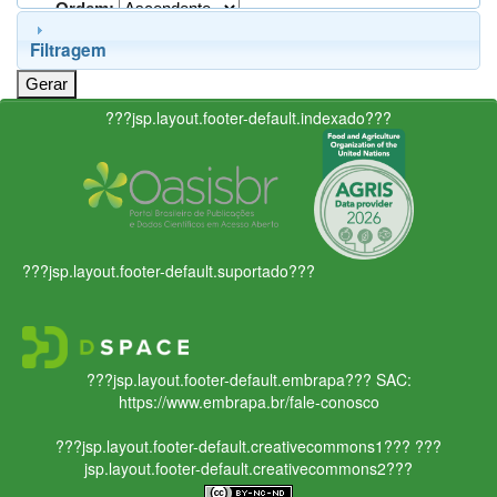
Ordem:
Filtragem
???jsp.layout.footer-default.indexado???
???jsp.layout.footer-default.suportado???
???jsp.layout.footer-default.embrapa???
SAC:
https://www.embrapa.br/fale-conosco
???jsp.layout.footer-default.creativecommons1???
???
jsp.layout.footer-default.creativecommons2???