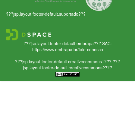
???jsp.layout.footer-default.suportado???
???jsp.layout.footer-default.embrapa???
SAC:
https://www.embrapa.br/fale-conosco
???jsp.layout.footer-default.creativecommons1???
???
jsp.layout.footer-default.creativecommons2???