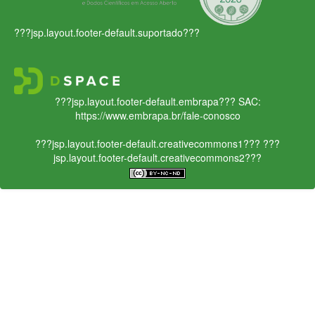
???jsp.layout.footer-default.suportado???
???jsp.layout.footer-default.embrapa???
SAC:
https://www.embrapa.br/fale-conosco
???jsp.layout.footer-default.creativecommons1???
???
jsp.layout.footer-default.creativecommons2???