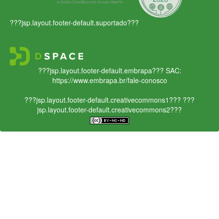
???jsp.layout.footer-default.suportado???
???jsp.layout.footer-default.embrapa???
SAC:
https://www.embrapa.br/fale-conosco
???jsp.layout.footer-default.creativecommons1???
???
jsp.layout.footer-default.creativecommons2???