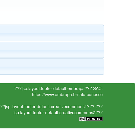
???jsp.layout.footer-default.embrapa???
SAC:
https://www.embrapa.br/fale-conosco
??jsp.layout.footer-default.creativecommons1???
???
jsp.layout.footer-default.creativecommons2???