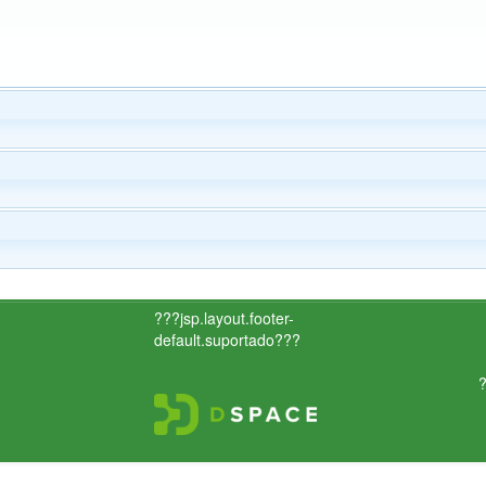
???jsp.layout.footer-
default.suportado???
?