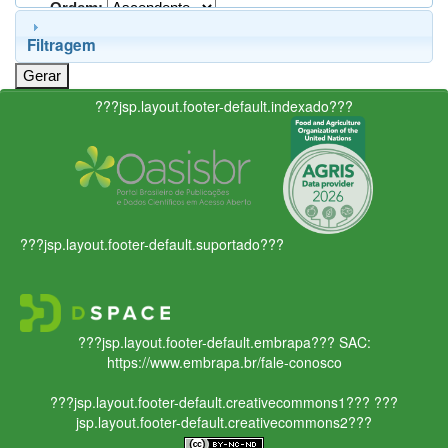
Ordem:
Filtragem
???jsp.layout.footer-default.indexado???
???jsp.layout.footer-default.suportado???
???jsp.layout.footer-default.embrapa???
SAC:
https://www.embrapa.br/fale-conosco
???jsp.layout.footer-default.creativecommons1???
???
jsp.layout.footer-default.creativecommons2???