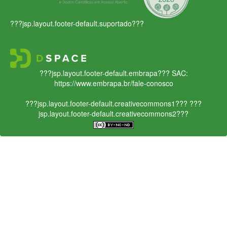
???jsp.layout.footer-default.suportado???
???jsp.layout.footer-default.embrapa???
SAC:
https://www.embrapa.br/fale-conosco
???jsp.layout.footer-default.creativecommons1???
???
jsp.layout.footer-default.creativecommons2???