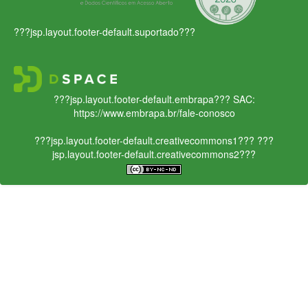
???jsp.layout.footer-default.suportado???
???jsp.layout.footer-default.embrapa???
SAC:
https://www.embrapa.br/fale-conosco
???jsp.layout.footer-default.creativecommons1???
???
jsp.layout.footer-default.creativecommons2???