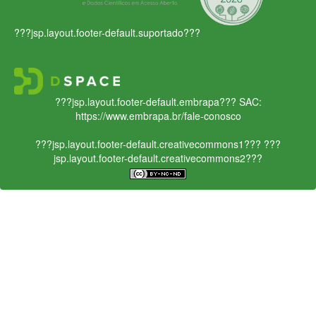
???jsp.layout.footer-default.suportado???
???jsp.layout.footer-default.embrapa???
SAC:
https://www.embrapa.br/fale-conosco
???jsp.layout.footer-default.creativecommons1???
???
jsp.layout.footer-default.creativecommons2???