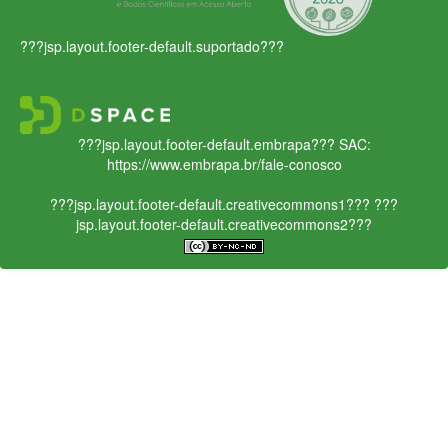
???jsp.layout.footer-default.suportado???
???jsp.layout.footer-default.embrapa???
SAC:
https://www.embrapa.br/fale-conosco
???jsp.layout.footer-default.creativecommons1???
???
jsp.layout.footer-default.creativecommons2???