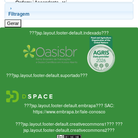
Ordem:
Filtragem
???jsp.layout.footer-default.indexado???
???jsp.layout.footer-default.suportado???
???jsp.layout.footer-default.embrapa???
SAC:
https://www.embrapa.br/fale-conosco
???jsp.layout.footer-default.creativecommons1???
???
jsp.layout.footer-default.creativecommons2???