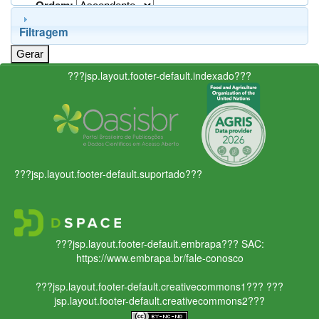
Ordem:
Filtragem
???jsp.layout.footer-default.indexado???
???jsp.layout.footer-default.suportado???
???jsp.layout.footer-default.embrapa???
SAC:
https://www.embrapa.br/fale-conosco
???jsp.layout.footer-default.creativecommons1???
???
jsp.layout.footer-default.creativecommons2???