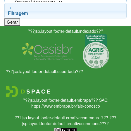
Ordem:
Filtragem
???jsp.layout.footer-default.indexado???
???jsp.layout.footer-default.suportado???
???jsp.layout.footer-default.embrapa???
SAC:
https://www.embrapa.br/fale-conosco
???jsp.layout.footer-default.creativecommons1???
???
jsp.layout.footer-default.creativecommons2???