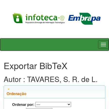
Skip
navigation
Exportar BibTeX
Autor : TAVARES, S. R. de L.
Ordenação
Ordenar por: