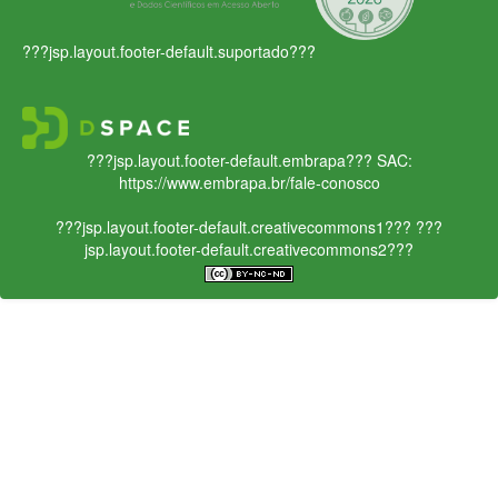
???jsp.layout.footer-default.suportado???
???jsp.layout.footer-default.embrapa???
SAC:
https://www.embrapa.br/fale-conosco
???jsp.layout.footer-default.creativecommons1???
???
jsp.layout.footer-default.creativecommons2???