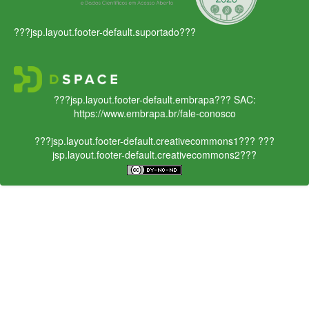
???jsp.layout.footer-default.suportado???
???jsp.layout.footer-default.embrapa???
SAC:
https://www.embrapa.br/fale-conosco
???jsp.layout.footer-default.creativecommons1???
???
jsp.layout.footer-default.creativecommons2???