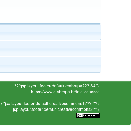
???jsp.layout.footer-default.embrapa???
SAC:
https://www.embrapa.br/fale-conosco
??jsp.layout.footer-default.creativecommons1???
???
jsp.layout.footer-default.creativecommons2???