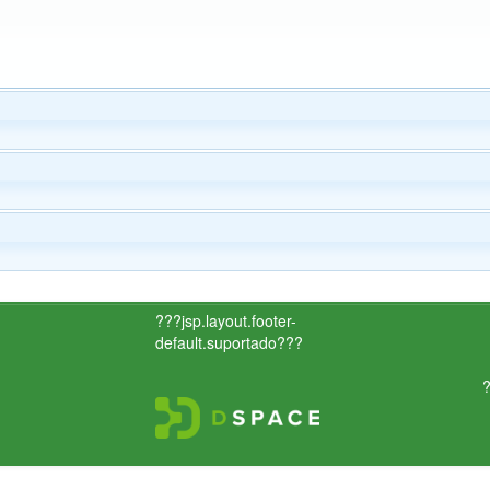
???jsp.layout.footer-
default.suportado???
?