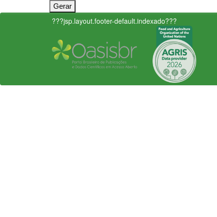
???jsp.layout.footer-default.indexado???