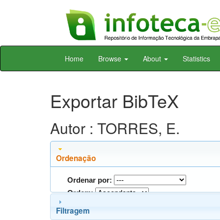
Skip
Home
Browse
About
Statistics
navigation
Exportar BibTeX
Autor : TORRES, E.
Ordenação
Ordenar por:
Ordem:
Filtragem