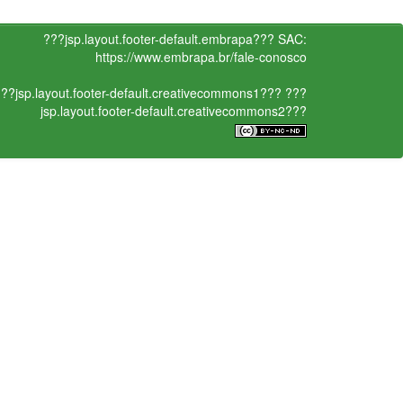
???jsp.layout.footer-default.embrapa???
SAC:
https://www.embrapa.br/fale-conosco
??jsp.layout.footer-default.creativecommons1???
???
jsp.layout.footer-default.creativecommons2???