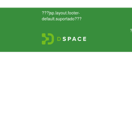
???jsp.layout.footer-
default.suportado???
?