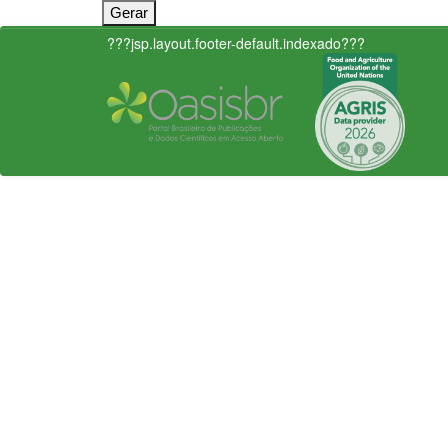
???jsp.layout.footer-default.indexado???