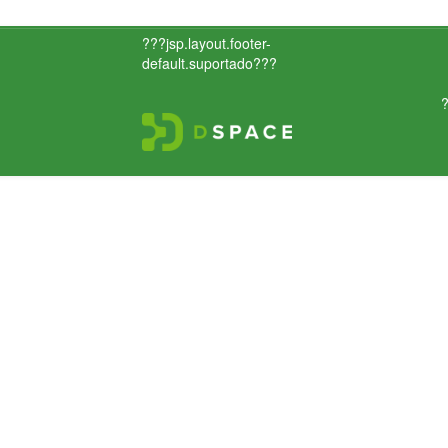
???jsp.layout.footer-
default.suportado???
?