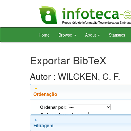
Skip
Home
Browse
About
Statistics
navigation
Exportar BibTeX
Autor : WILCKEN, C. F.
Ordenação
Ordenar por:
Ordem:
Filtragem