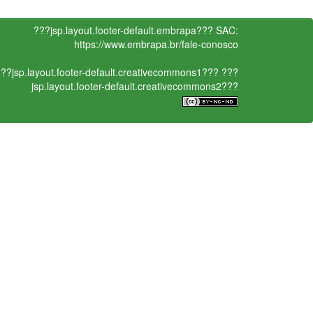
???jsp.layout.footer-default.embrapa???
SAC:
https://www.embrapa.br/fale-conosco
??jsp.layout.footer-default.creativecommons1???
???
jsp.layout.footer-default.creativecommons2???