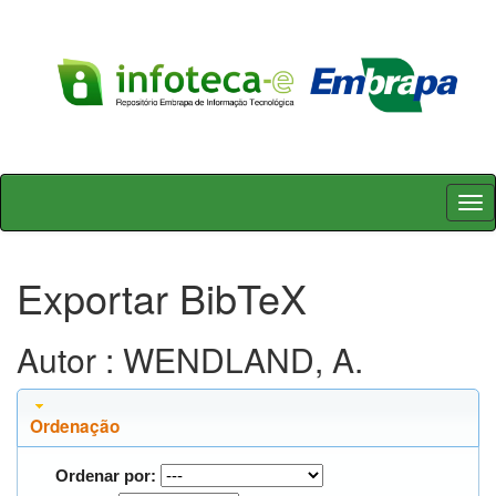
Skip
navigation
Exportar BibTeX
Autor : WENDLAND, A.
Ordenação
Ordenar por: