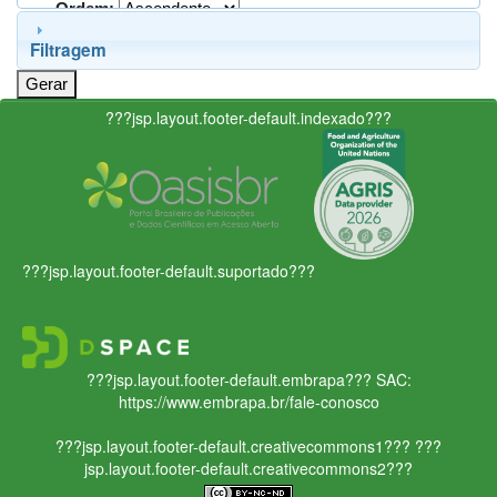
Ordem:
Filtragem
???jsp.layout.footer-default.indexado???
???jsp.layout.footer-default.suportado???
???jsp.layout.footer-default.embrapa???
SAC:
https://www.embrapa.br/fale-conosco
???jsp.layout.footer-default.creativecommons1???
???
jsp.layout.footer-default.creativecommons2???