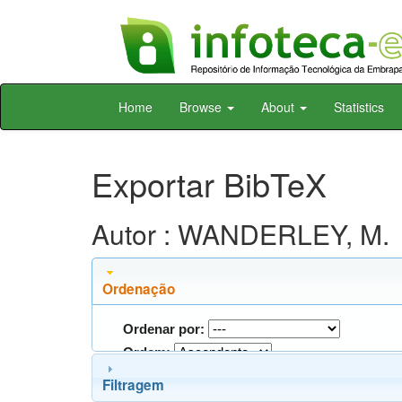
Skip
Home
Browse
About
Statistics
navigation
Exportar BibTeX
Autor : WANDERLEY, M.
Ordenação
Ordenar por:
Ordem:
Filtragem