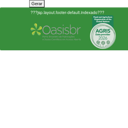
???jsp.layout.footer-default.indexado???