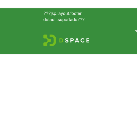
???jsp.layout.footer-
default.suportado???
?