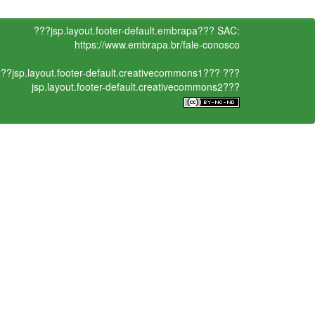
???jsp.layout.footer-default.embrapa???
SAC:
https://www.embrapa.br/fale-conosco
??jsp.layout.footer-default.creativecommons1???
???
jsp.layout.footer-default.creativecommons2???