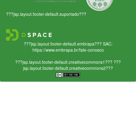
???jsp.layout.footer-default.suportado???
???jsp.layout.footer-default.embrapa???
SAC:
https://www.embrapa.br/fale-conosco
???jsp.layout.footer-default.creativecommons1???
???
jsp.layout.footer-default.creativecommons2???